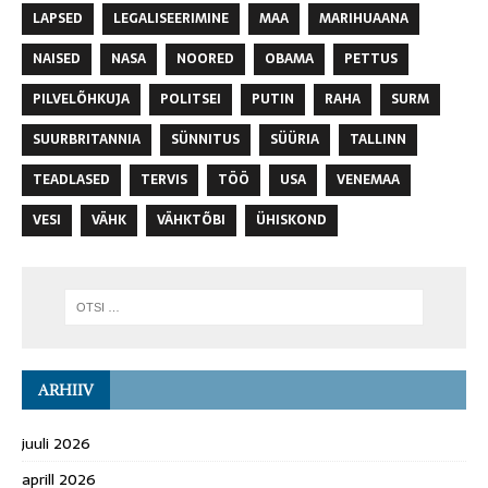
LAPSED
LEGALISEERIMINE
MAA
MARIHUAANA
NAISED
NASA
NOORED
OBAMA
PETTUS
PILVELÕHKUJA
POLITSEI
PUTIN
RAHA
SURM
SUURBRITANNIA
SÜNNITUS
SÜÜRIA
TALLINN
TEADLASED
TERVIS
TÖÖ
USA
VENEMAA
VESI
VÄHK
VÄHKTÕBI
ÜHISKOND
ARHIIV
juuli 2026
aprill 2026