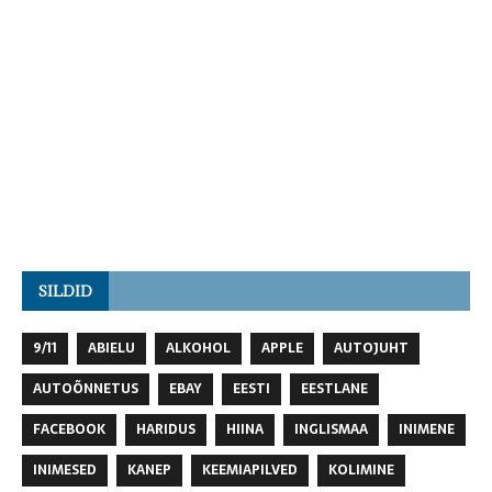
SILDID
9/11
ABIELU
ALKOHOL
APPLE
AUTOJUHT
AUTOÕNNETUS
EBAY
EESTI
EESTLANE
FACEBOOK
HARIDUS
HIINA
INGLISMAA
INIMENE
INIMESED
KANEP
KEEMIAPILVED
KOLIMINE