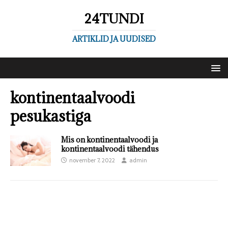
24TUNDI
ARTIKLID JA UUDISED
kontinentaalvoodi
pesukastiga
Mis on kontinentaalvoodi ja
kontinentaalvoodi tähendus
november 7, 2022
admin