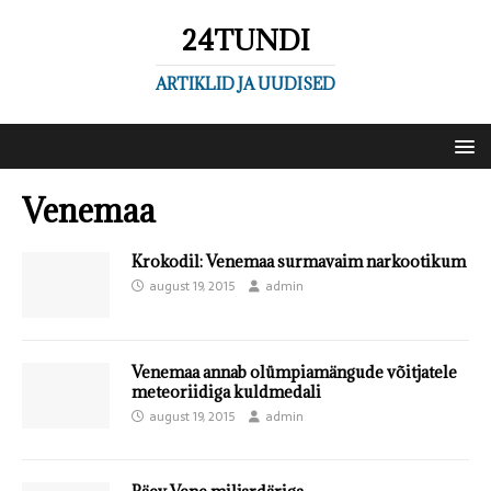
24TUNDI
ARTIKLID JA UUDISED
Venemaa
Krokodil: Venemaa surmavaim narkootikum
august 19, 2015
admin
Venemaa annab olümpiamängude võitjatele
meteoriidiga kuldmedali
august 19, 2015
admin