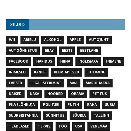
SILDID
9/11
ABIELU
ALKOHOL
APPLE
AUTOJUHT
AUTOÕNNETUS
EBAY
EESTI
EESTLANE
FACEBOOK
HARIDUS
HIINA
INGLISMAA
INIMENE
INIMESED
KANEP
KEEMIAPILVED
KOLIMINE
LAPSED
LEGALISEERIMINE
MAA
MARIHUAANA
NAISED
NASA
NOORED
OBAMA
PETTUS
PILVELÕHKUJA
POLITSEI
PUTIN
RAHA
SURM
SUURBRITANNIA
SÜNNITUS
SÜÜRIA
TALLINN
TEADLASED
TERVIS
TÖÖ
USA
VENEMAA