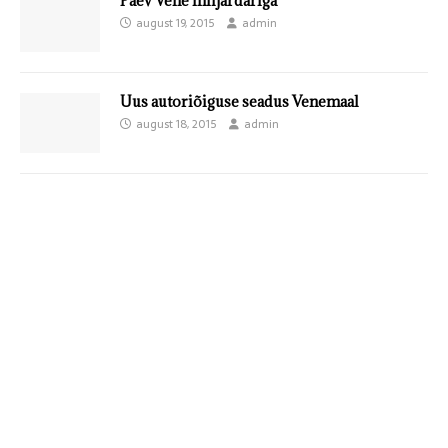
Päev Vene miljardäriga
august 19, 2015
admin
Uus autoriõiguse seadus Venemaal
august 18, 2015
admin