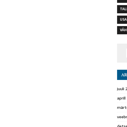
TAL
USA
VÄH
AR
juuli
april
märt
veeb
dets