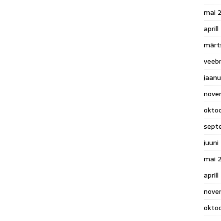
mai 
april
märt
veeb
jaan
nove
okto
sept
juuni
mai 
aprill
nove
okto