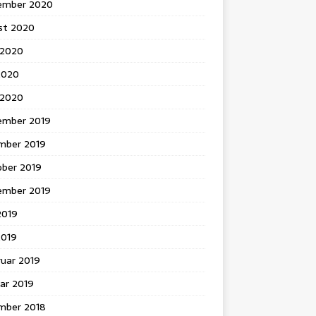
ember 2020
st 2020
 2020
2020
l 2020
ember 2019
mber 2019
ober 2019
ember 2019
 2019
2019
ruar 2019
ar 2019
mber 2018