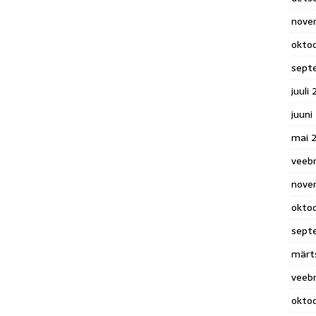
nove
okto
sept
juuli
juuni
mai 
veeb
nove
okto
sept
märt
veeb
okto