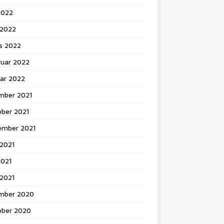
2022
l 2022
s 2022
ruar 2022
uar 2022
mber 2021
ober 2021
ember 2021
 2021
2021
 2021
mber 2020
ober 2020