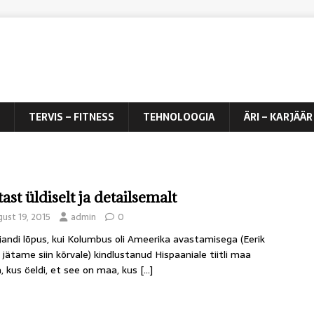
TERVIS – FITNESS
TEHNOLOOGIA
ÄRI – KARJÄÄR
ast üldiselt ja detailsemalt
ust 19, 2015
admin
0
ajandi lõpus, kui Kolumbus oli Ameerika avastamisega (Eerik
 jätame siin kõrvale) kindlustanud Hispaaniale tiitli maa
, kus öeldi, et see on maa, kus
[…]