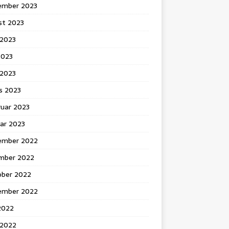
ember 2023
st 2023
 2023
2023
l 2023
s 2023
ruar 2023
ar 2023
ember 2022
mber 2022
ober 2022
ember 2022
 2022
 2022