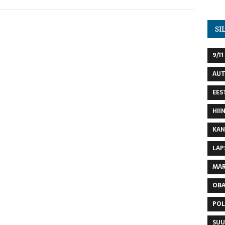
SI
9/11
AU
EES
HII
KAN
LAP
MAR
OB
POL
SUU