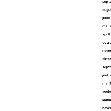
sept
augu
juuni
mai 
april
dets
nove
okto
sept
juuli
mai 
veeb
jaanu
nove