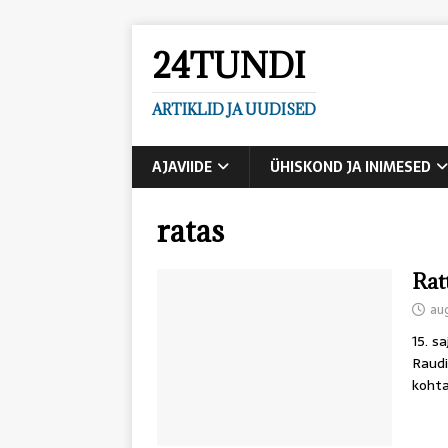
24TUNDI
ARTIKLID JA UUDISED
AJAVIIDE
ÜHISKOND JA INIMESED
ratas
Ratt
aug
15. s
Raudi
kohta