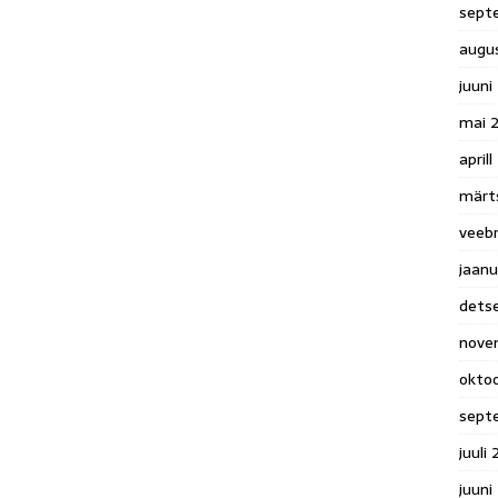
sept
augu
juuni
mai 
april
märt
veeb
jaanu
dets
nove
okto
sept
juuli
juuni