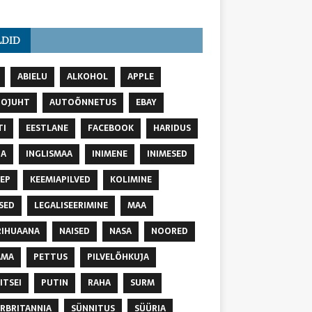
LDID
ABIELU
ALKOHOL
APPLE
TOJUHT
AUTOÕNNETUS
EBAY
TI
EESTLANE
FACEBOOK
HARIDUS
NA
INGLISMAA
INIMENE
INIMESED
EP
KEEMIAPILVED
KOLIMINE
SED
LEGALISEERIMINE
MAA
IHUAANA
NAISED
NASA
NOORED
AMA
PETTUS
PILVELÕHKUJA
ITSEI
PUTIN
RAHA
SURM
RBRITANNIA
SÜNNITUS
SÜÜRIA