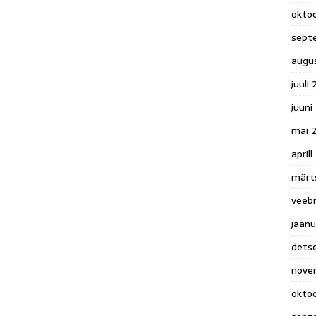
okto
sept
augu
juuli
juuni
mai 
april
märt
veeb
jaanu
dets
nove
okto