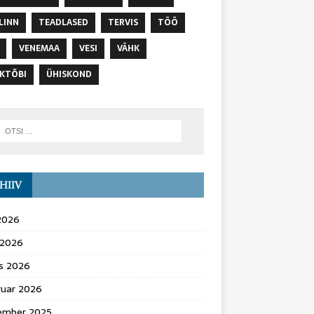
LINN
TEADLASED
TERVIS
TÖÖ
VENEMAA
VESI
VÄHK
KTÕBI
ÜHISKOND
HIIV
 2026
l 2026
s 2026
ruar 2026
ember 2025