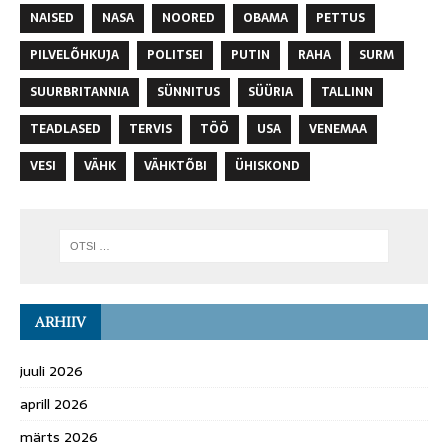
NAISED
NASA
NOORED
OBAMA
PETTUS
PILVELÕHKUJA
POLITSEI
PUTIN
RAHA
SURM
SUURBRITANNIA
SÜNNITUS
SÜÜRIA
TALLINN
TEADLASED
TERVIS
TÖÖ
USA
VENEMAA
VESI
VÄHK
VÄHKTÕBI
ÜHISKOND
ARHIIV
juuli 2026
aprill 2026
märts 2026