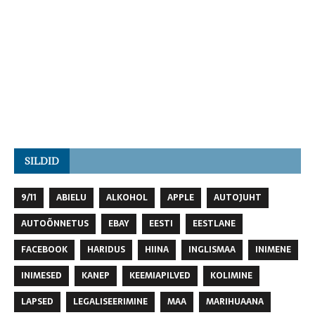
SILDID
9/11
ABIELU
ALKOHOL
APPLE
AUTOJUHT
AUTOÕNNETUS
EBAY
EESTI
EESTLANE
FACEBOOK
HARIDUS
HIINA
INGLISMAA
INIMENE
INIMESED
KANEP
KEEMIAPILVED
KOLIMINE
LAPSED
LEGALISEERIMINE
MAA
MARIHUAANA