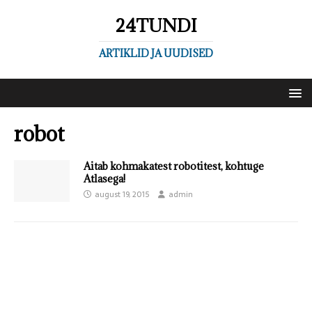
24TUNDI
ARTIKLID JA UUDISED
robot
Aitab kohmakatest robotitest, kohtuge
Atlasega!
august 19, 2015
admin