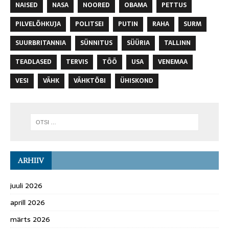
NAISED
NASA
NOORED
OBAMA
PETTUS
PILVELÕHKUJA
POLITSEI
PUTIN
RAHA
SURM
SUURBRITANNIA
SÜNNITUS
SÜÜRIA
TALLINN
TEADLASED
TERVIS
TÖÖ
USA
VENEMAA
VESI
VÄHK
VÄHKTÕBI
ÜHISKOND
ARHIIV
juuli 2026
aprill 2026
märts 2026