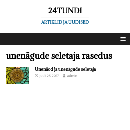
24TUNDI
ARTIKLID JA UUDISED
unenägude seletaja rasedus
Unenäod ja unenägude seletaja
juuli 25, 2017
admin