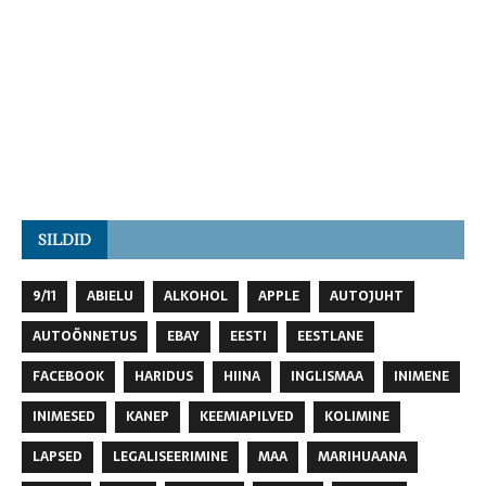
SILDID
9/11
ABIELU
ALKOHOL
APPLE
AUTOJUHT
AUTOÕNNETUS
EBAY
EESTI
EESTLANE
FACEBOOK
HARIDUS
HIINA
INGLISMAA
INIMENE
INIMESED
KANEP
KEEMIAPILVED
KOLIMINE
LAPSED
LEGALISEERIMINE
MAA
MARIHUAANA