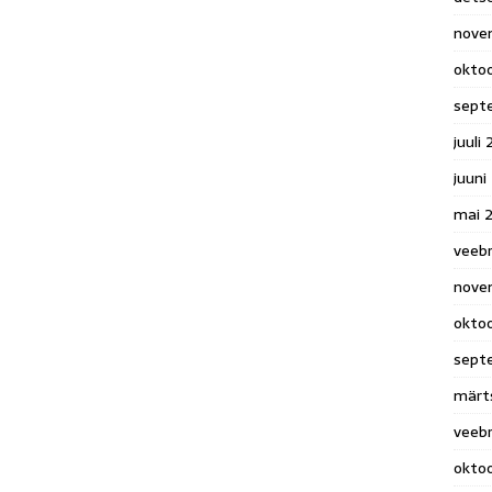
nove
okto
sept
juuli
juuni
mai 
veeb
nove
okto
sept
märt
veeb
okto