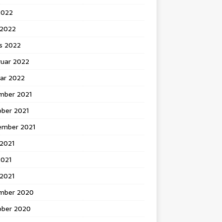
2022
l 2022
s 2022
ruar 2022
uar 2022
mber 2021
ober 2021
ember 2021
 2021
2021
 2021
mber 2020
ober 2020