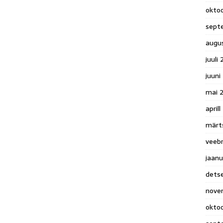
okto
sept
augu
juuli
juuni
mai 
april
märt
veeb
jaanu
dets
nove
okto