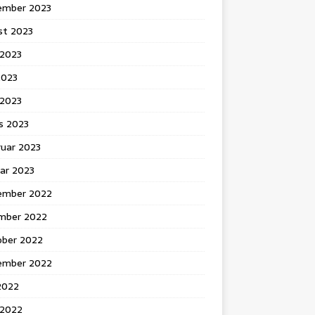
ember 2023
st 2023
 2023
2023
l 2023
s 2023
ruar 2023
ar 2023
ember 2022
mber 2022
ober 2022
ember 2022
 2022
 2022