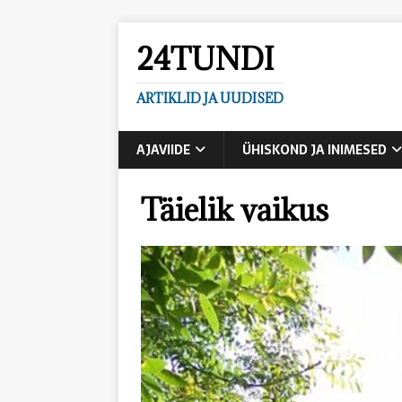
24TUNDI
ARTIKLID JA UUDISED
AJAVIIDE
ÜHISKOND JA INIMESED
Täielik vaikus