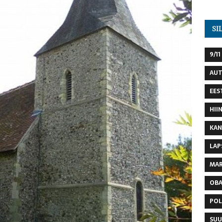
SI
9/11
AU
EES
HII
KAN
LAP
MAR
OB
POL
SUU