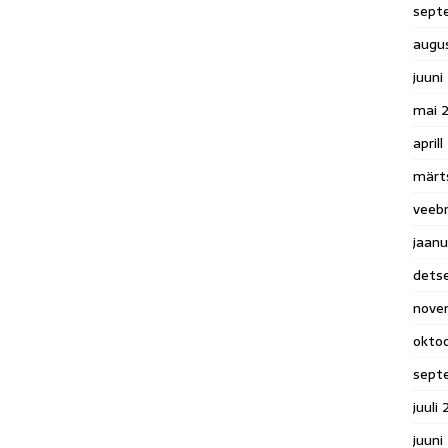
sept
augu
juuni
mai 
april
märt
veeb
jaanu
dets
nove
okto
sept
juuli
juuni