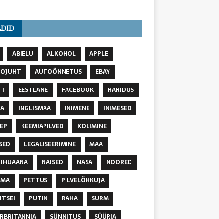
LDID
ABIELU
ALKOHOL
APPLE
TOJUHT
AUTOÕNNETUS
EBAY
TI
EESTLANE
FACEBOOK
HARIDUS
NA
INGLISMAA
INIMENE
INIMESED
EP
KEEMIAPILVED
KOLIMINE
SED
LEGALISEERIMINE
MAA
IHUAANA
NAISED
NASA
NOORED
AMA
PETTUS
PILVELÕHKUJA
ITSEI
PUTIN
RAHA
SURM
RBRITANNIA
SÜNNITUS
SÜÜRIA