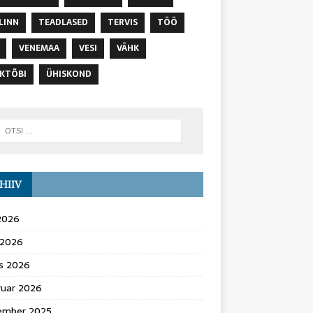
LINN
TEADLASED
TERVIS
TÖÖ
VENEMAA
VESI
VÄHK
KTÕBI
ÜHISKOND
HIIV
 2026
l 2026
s 2026
ruar 2026
ember 2025