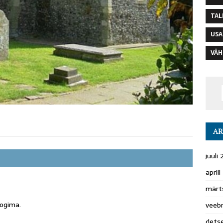
TAL
USA
VÄH
AR
juuli
april
märt
logima
.
veeb
dets