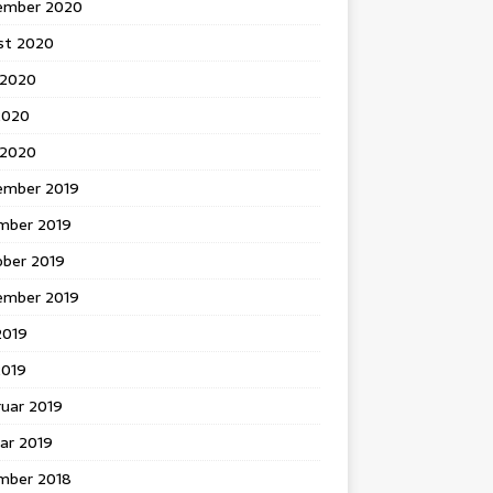
ember 2020
st 2020
 2020
2020
l 2020
ember 2019
mber 2019
ober 2019
ember 2019
 2019
2019
ruar 2019
ar 2019
mber 2018