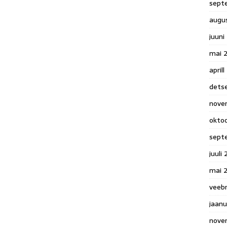
sept
augu
juuni
mai 
april
dets
nove
okto
sept
juuli
mai 
veeb
jaanu
nove