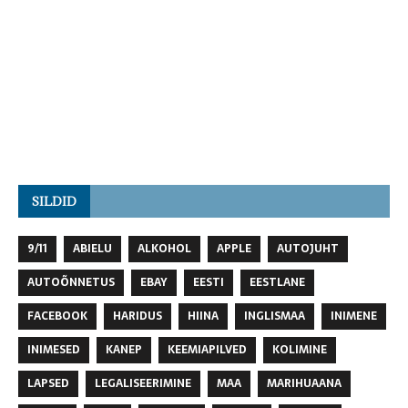
SILDID
9/11
ABIELU
ALKOHOL
APPLE
AUTOJUHT
AUTOÕNNETUS
EBAY
EESTI
EESTLANE
FACEBOOK
HARIDUS
HIINA
INGLISMAA
INIMENE
INIMESED
KANEP
KEEMIAPILVED
KOLIMINE
LAPSED
LEGALISEERIMINE
MAA
MARIHUAANA