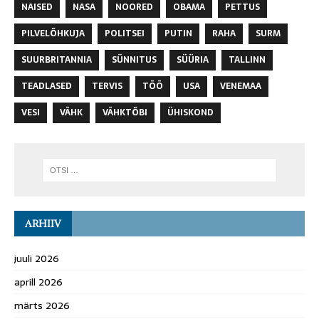
NAISED
NASA
NOORED
OBAMA
PETTUS
PILVELÕHKUJA
POLITSEI
PUTIN
RAHA
SURM
SUURBRITANNIA
SÜNNITUS
SÜÜRIA
TALLINN
TEADLASED
TERVIS
TÖÖ
USA
VENEMAA
VESI
VÄHK
VÄHKTÕBI
ÜHISKOND
ARHIIV
juuli 2026
aprill 2026
märts 2026