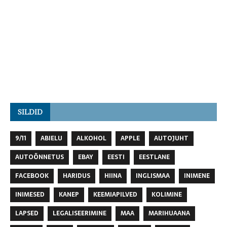
SILDID
9/11
ABIELU
ALKOHOL
APPLE
AUTOJUHT
AUTOÕNNETUS
EBAY
EESTI
EESTLANE
FACEBOOK
HARIDUS
HIINA
INGLISMAA
INIMENE
INIMESED
KANEP
KEEMIAPILVED
KOLIMINE
LAPSED
LEGALISEERIMINE
MAA
MARIHUAANA