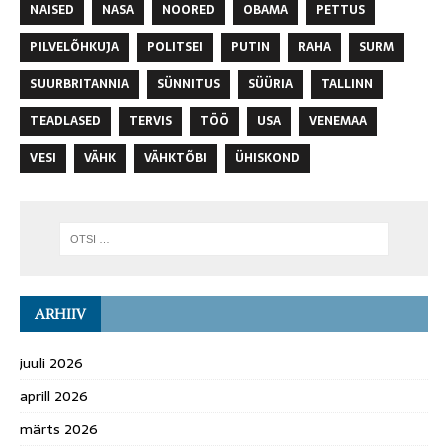
NAISED
NASA
NOORED
OBAMA
PETTUS
PILVELÕHKUJA
POLITSEI
PUTIN
RAHA
SURM
SUURBRITANNIA
SÜNNITUS
SÜÜRIA
TALLINN
TEADLASED
TERVIS
TÖÖ
USA
VENEMAA
VESI
VÄHK
VÄHKTÕBI
ÜHISKOND
ARHIIV
juuli 2026
aprill 2026
märts 2026