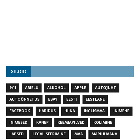
SILDID
9/11
ABIELU
ALKOHOL
APPLE
AUTOJUHT
AUTOÕNNETUS
EBAY
EESTI
EESTLANE
FACEBOOK
HARIDUS
HIINA
INGLISMAA
INIMENE
INIMESED
KANEP
KEEMIAPILVED
KOLIMINE
LAPSED
LEGALISEERIMINE
MAA
MARIHUAANA