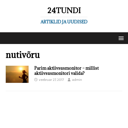
24TUNDI
ARTIKLID JA UUDISED
nutivõru
Parim aktiivsusmonitor – millist
aktiivsusmonitori valida?
veebruar 27, 2017
admin