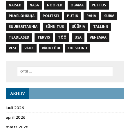
NAISED
NASA
NOORED
OBAMA
PETTUS
PILVELÕHKUJA
POLITSEI
PUTIN
RAHA
SURM
SUURBRITANNIA
SÜNNITUS
SÜÜRIA
TALLINN
TEADLASED
TERVIS
TÖÖ
USA
VENEMAA
VESI
VÄHK
VÄHKTÕBI
ÜHISKOND
ARHIIV
juuli 2026
aprill 2026
märts 2026