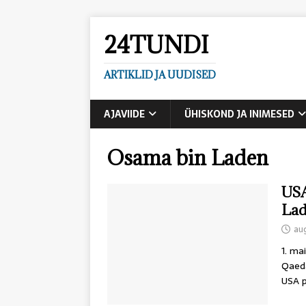
24TUNDI
ARTIKLID JA UUDISED
AJAVIIDE
ÜHISKOND JA INIMESED
Osama bin Laden
USA
Lad
au
1. ma
Qaeda
USA p