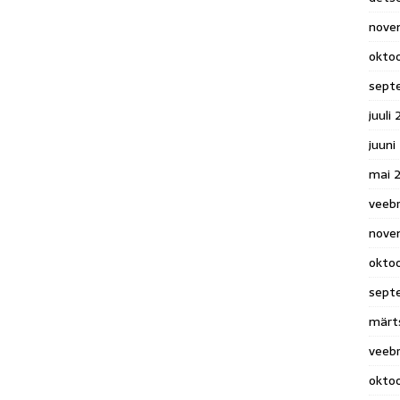
nove
okto
sept
juuli
juuni
mai 
veeb
nove
okto
sept
märt
veeb
okto