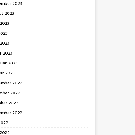
ember 2023
st 2023
 2023
2023
l 2023
s 2023
ruar 2023
ar 2023
ember 2022
mber 2022
ober 2022
ember 2022
 2022
 2022