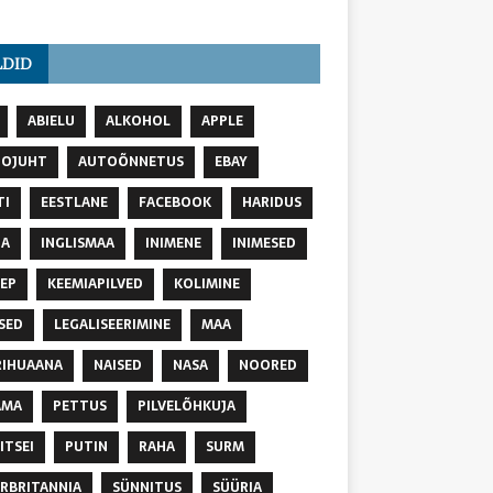
LDID
ABIELU
ALKOHOL
APPLE
TOJUHT
AUTOÕNNETUS
EBAY
TI
EESTLANE
FACEBOOK
HARIDUS
NA
INGLISMAA
INIMENE
INIMESED
EP
KEEMIAPILVED
KOLIMINE
SED
LEGALISEERIMINE
MAA
IHUAANA
NAISED
NASA
NOORED
AMA
PETTUS
PILVELÕHKUJA
ITSEI
PUTIN
RAHA
SURM
RBRITANNIA
SÜNNITUS
SÜÜRIA