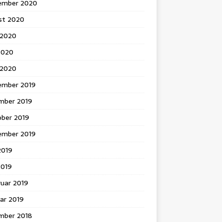
ember 2020
st 2020
 2020
2020
l 2020
ember 2019
mber 2019
ober 2019
ember 2019
 2019
2019
ruar 2019
ar 2019
mber 2018