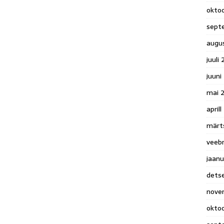
okto
sept
augu
juuli
juuni
mai 
april
märt
veeb
jaanu
dets
nove
okto