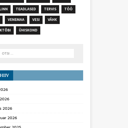
LINN
TEADLASED
TERVIS
TÖÖ
VENEMAA
VESI
VÄHK
KTÕBI
ÜHISKOND
HIIV
 2026
l 2026
s 2026
ruar 2026
ember 2025