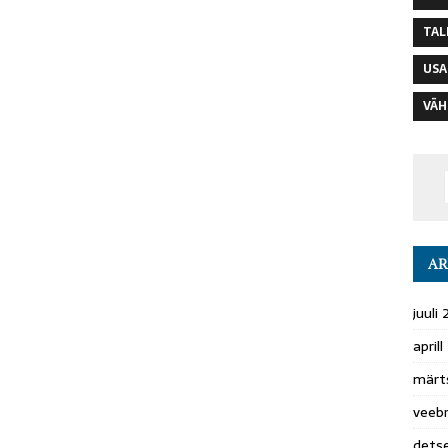
TAL
USA
VÄH
AR
juuli
april
märt
veeb
dets