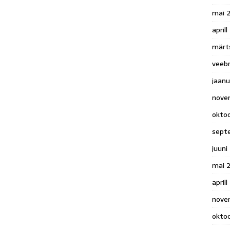
mai 
april
märt
veeb
jaan
nove
okto
sept
juuni
mai 
aprill
nove
okto