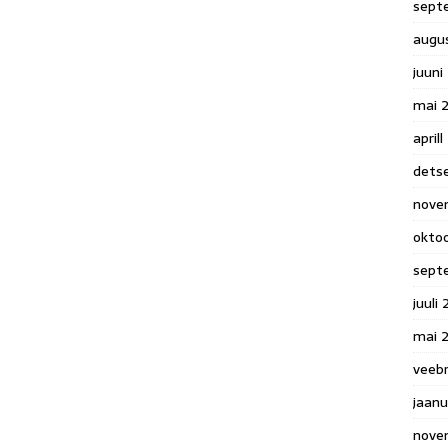
sept
augu
juuni
mai 
april
dets
nove
okto
sept
juuli
mai 
veeb
jaanu
nove