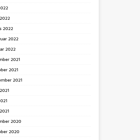
2022
l 2022
s 2022
ruar 2022
uar 2022
mber 2021
ober 2021
ember 2021
 2021
2021
 2021
mber 2020
ober 2020