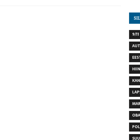
SI
9/11
AU
EES
HII
KAN
LAP
MAR
OB
POL
SUU