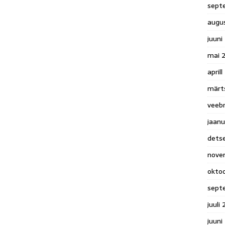
sept
augu
juuni
mai 
april
märt
veeb
jaanu
dets
nove
okto
sept
juuli
juuni