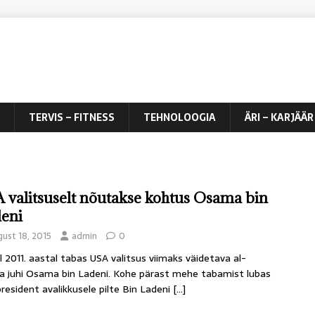
TERVIS – FITNESS
TEHNOLOOGIA
ÄRI – KARJÄÄR
 valitsuselt nõutakse kohtus Osama bin
eni
gust 18, 2015
admin
0
il 2011. aastal tabas USA valitsus viimaks väidetava al-
 juhi Osama bin Ladeni. Kohe pärast mehe tabamist lubas
resident avalikkusele pilte Bin Ladeni
[…]