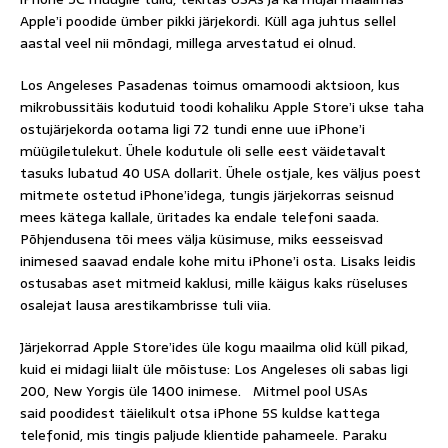
Apple’i poodide ümber pikki järjekordi. Küll aga juhtus sellel
aastal veel nii mõndagi, millega arvestatud ei olnud.
Los Angeleses Pasadenas toimus omamoodi aktsioon, kus
mikrobussitäis kodutuid toodi kohaliku Apple Store’i ukse taha
ostujärjekorda ootama ligi 72 tundi enne uue iPhone’i
müügiletulekut. Ühele kodutule oli selle eest väidetavalt
tasuks lubatud 40 USA dollarit. Ühele ostjale, kes väljus poest
mitmete ostetud iPhone’idega, tungis järjekorras seisnud
mees kätega kallale, üritades ka endale telefoni saada.
Põhjendusena tõi mees välja küsimuse, miks eesseisvad
inimesed saavad endale kohe mitu iPhone’i osta. Lisaks leidis
ostusabas aset mitmeid kaklusi, mille käigus kaks rüseluses
osalejat lausa arestikambrisse tuli viia.
Järjekorrad Apple Store’ides üle kogu maailma olid küll pikad,
kuid ei midagi liialt üle mõistuse: Los Angeleses oli sabas ligi
200, New Yorgis üle 1400 inimese. Mitmel pool USAs
said poodidest täielikult otsa iPhone 5S kuldse kattega
telefonid, mis tingis paljude klientide pahameele. Paraku