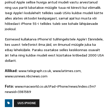
polnud Apple sellise huviga antud mudeli vastu arvestanud
ning uus partii lubatakse müügile tuua nii kiiresti kui võimalik.
Isegi Apple’i kodulehelt tellides saab USAs kuldse mudeli kätte
alles alates oktoobri keskpaigast, samal ajal kui musta või
hõbedast iPhone 5S-i tellides tuleb see kohale lähipäevade
jooksul.
Esimesed kullakarva iPhone’id tulihingelistele Apple’i fännidele,
kes uuest telefonist ilma jäid, on ilmunud müügile juba ka
eBay leheküljele. Paraku osatakse selles keskkonnas osavalt
äri teha ning kuldse mudeli eest küsitakse krõbedad 2000 USA
dollarit.
Allikad:
www.telegraph.co.uk, www.latimes.com,
www.usnews.nbcnews.com
Foto:
www.macworld.co.uk/iPad-iPhone/news/index.cfm?
newsid=3381589
UUS IPHONE