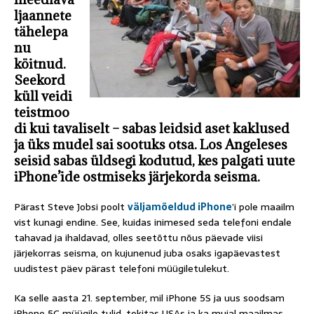
ljaannete
tähelepa
nu
köitnud.
Seekord
küll veidi
teistmoo
di kui tavaliselt – sabas leidsid aset kaklused
ja üks mudel sai sootuks otsa. Los Angeleses
seisid sabas üldsegi kodutud, kes palgati uute
iPhone’ide ostmiseks järjekorda seisma.
Pärast Steve Jobsi poolt
väljamõeldud iPhone
’i pole maailm
vist kunagi endine. See, kuidas inimesed seda telefoni endale
tahavad ja ihaldavad, olles seetõttu nõus päevade viisi
järjekorras seisma, on kujunenud juba osaks igapäevastest
uudistest päev pärast telefoni müügiletulekut.
Ka selle aasta 21. september, mil iPhone 5S ja uus soodsam
iPhone 5C müügile tulid, tekitas USAs ja ka mujal maailmas