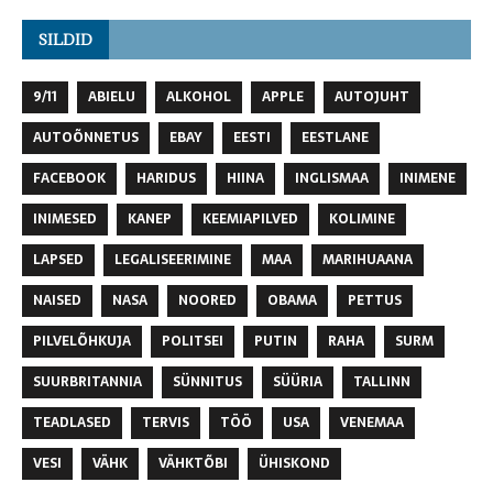
SILDID
9/11
ABIELU
ALKOHOL
APPLE
AUTOJUHT
AUTOÕNNETUS
EBAY
EESTI
EESTLANE
FACEBOOK
HARIDUS
HIINA
INGLISMAA
INIMENE
INIMESED
KANEP
KEEMIAPILVED
KOLIMINE
LAPSED
LEGALISEERIMINE
MAA
MARIHUAANA
NAISED
NASA
NOORED
OBAMA
PETTUS
PILVELÕHKUJA
POLITSEI
PUTIN
RAHA
SURM
SUURBRITANNIA
SÜNNITUS
SÜÜRIA
TALLINN
TEADLASED
TERVIS
TÖÖ
USA
VENEMAA
VESI
VÄHK
VÄHKTÕBI
ÜHISKOND