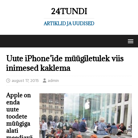
24TUNDI
ARTIKLID JA UUDISED
Uute iPhone’ide müügiletulek viis
inimesed kaklema
august 17, 2015
admin
Apple on
enda
uute
toodete
müügiga
alati
meediavä