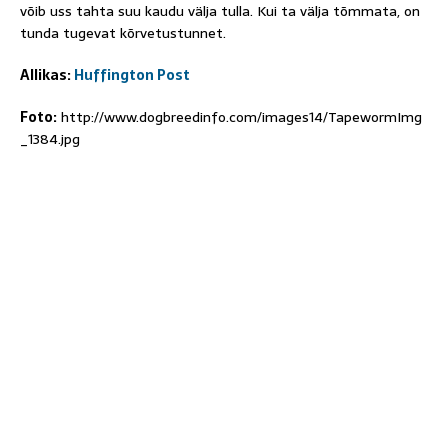
võib uss tahta suu kaudu välja tulla. Kui ta välja tõmmata, on
tunda tugevat kõrvetustunnet.
Allikas:
Huffington Post
Foto:
http://www.dogbreedinfo.com/images14/TapewormImg
_1384.jpg