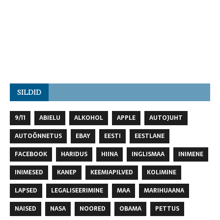
SILDID
9/11
ABIELU
ALKOHOL
APPLE
AUTOJUHT
AUTOÕNNETUS
EBAY
EESTI
EESTLANE
FACEBOOK
HARIDUS
HIINA
INGLISMAA
INIMENE
INIMESED
KANEP
KEEMIAPILVED
KOLIMINE
LAPSED
LEGALISEERIMINE
MAA
MARIHUAANA
NAISED
NASA
NOORED
OBAMA
PETTUS