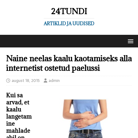
24TUNDI
ARTIKLID JA UUDISED
Naine neelas kaalu kaotamiseks alla
internetist ostetud paelussi
august 18, 2015
admin
Kui sa
arvad, et
kaalu
langetam
ine
mahlade
abil on