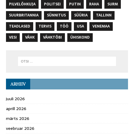
PILVELÕHKUJA
POLITSEI
PUTIN
RAHA
SURM
SUURBRITANNIA
SÜNNITUS
SÜÜRIA
TALLINN
TEADLASED
TERVIS
TÖÖ
USA
VENEMAA
VESI
VÄHK
VÄHKTÕBI
ÜHISKOND
ARHIIV
juuli 2026
aprill 2026
märts 2026
veebruar 2026