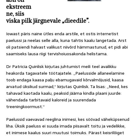
ekstreem
ne, siis
viska pilk järgnevale „dieedile”.
Iowast päris naine ütles enda arstile, et ostis internetist
paelussi ja neelas selle alla, kuna tahtis kaalu langetada. Arst
oli patsiendi halvast valikust niivõrd hämmastunud, et pidi abi
saamiseks lausa riigi tervishoiuosakonda helistama.
Dr Patricia Quinlisk kirjutas juhtumist meili teel avalikku
heakorda tagavatele töötajatele. „Paelusside allaneelamine
toob endaga kaasa palju ebamugavaid kõrvalmõjusid, kaasa
arvatud üksikud surmad,“ kirjutas Quinlisk. Ta lisas: „Need, kes
tahavad kaotada kaalu, peaksid jääma kindla plaani juurde:
vähendada tarbitavaid kaloreid ja suurendada
treeningkoormust.“
Paelussid vaevavad reeglina inimesi, kes söövad väheküpsenud
liha. Üksik paeluss ei suuda imada piisavalt toitu ja vedelikke,
et inimese kaalus suuri muutusi toimuks. Pärast keisrilõiget