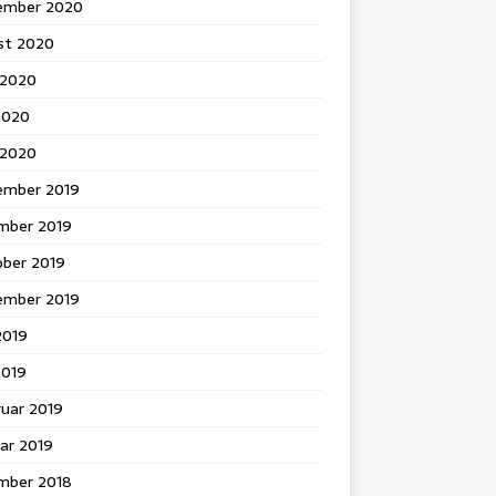
ember 2020
st 2020
 2020
2020
l 2020
ember 2019
mber 2019
ober 2019
ember 2019
 2019
2019
ruar 2019
ar 2019
mber 2018