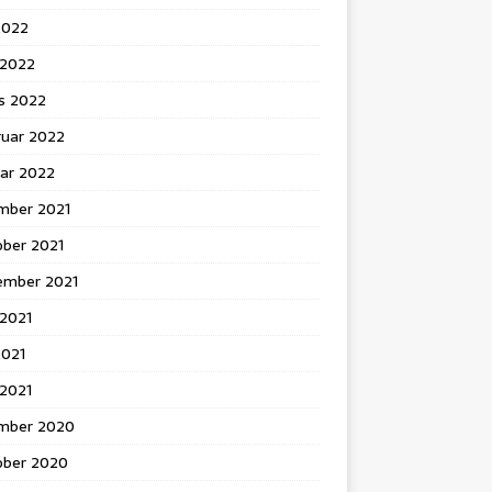
2022
l 2022
s 2022
ruar 2022
uar 2022
mber 2021
ober 2021
ember 2021
 2021
2021
 2021
mber 2020
ober 2020