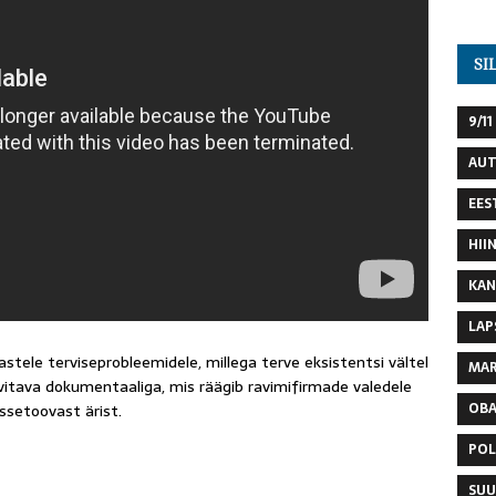
SI
9/11
AU
EES
HII
KAN
LAP
stele terviseprobleemidele, millega terve eksistentsi vältel
MAR
tava dokumentaaliga, mis räägib ravimifirmade valedele
OB
issetoovast ärist.
POL
SUU