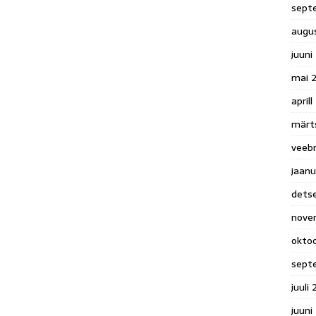
sept
augu
juuni
mai 
april
märt
veeb
jaanu
dets
nove
okto
sept
juuli
juuni