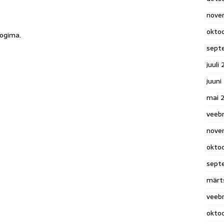
nove
okto
logima
.
sept
juuli
juuni
mai 
veeb
nove
okto
sept
märt
veeb
okto