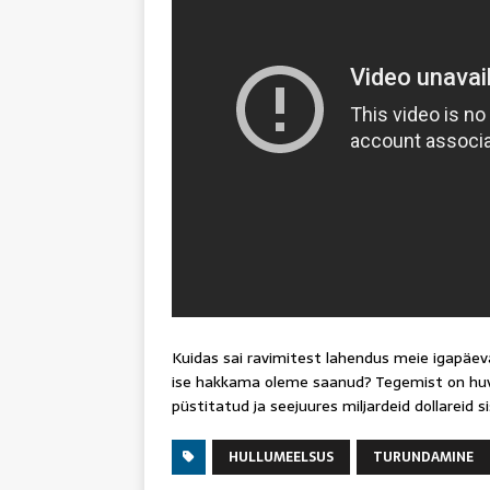
Kuidas sai ravimitest lahendus meie igapäeva
ise hakkama oleme saanud? Tegemist on huvi
püstitatud ja seejuures miljardeid dollareid s
HULLUMEELSUS
TURUNDAMINE