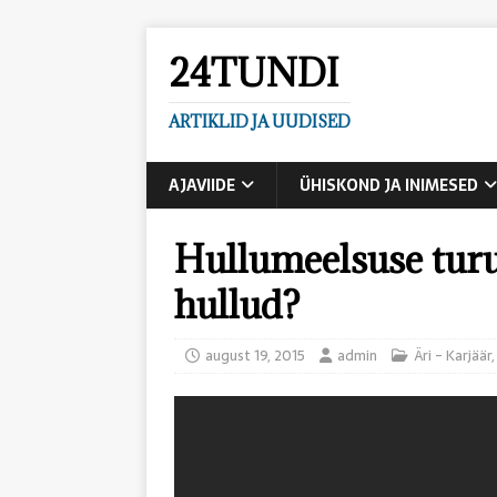
24TUNDI
ARTIKLID JA UUDISED
AJAVIIDE
ÜHISKOND JA INIMESED
Hullumeelsuse tur
hullud?
august 19, 2015
admin
Äri - Karjäär