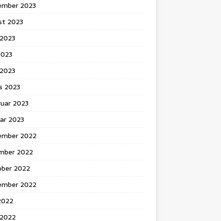
ember 2023
st 2023
 2023
2023
l 2023
s 2023
ruar 2023
ar 2023
ember 2022
mber 2022
ober 2022
ember 2022
 2022
 2022