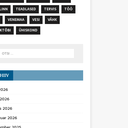
LINN
TEADLASED
TERVIS
TÖÖ
VENEMAA
VESI
VÄHK
KTÕBI
ÜHISKOND
HIIV
 2026
l 2026
s 2026
ruar 2026
ember 2025