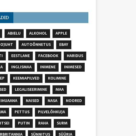
LDID
ABIELU
ALKOHOL
APPLE
TOJUHT
AUTOÕNNETUS
EBAY
TI
EESTLANE
FACEBOOK
HARIDUS
NA
INGLISMAA
INIMENE
INIMESED
EP
KEEMIAPILVED
KOLIMINE
SED
LEGALISEERIMINE
MAA
IHUAANA
NAISED
NASA
NOORED
AMA
PETTUS
PILVELÕHKUJA
ITSEI
PUTIN
RAHA
SURM
RBRITANNIA
SÜNNITUS
SÜÜRIA