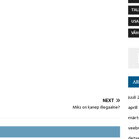
TAL
USA
VÄH
AR
juuli
NEXT
april
Miks on kanep illegaalne?
märt
veeb
dets