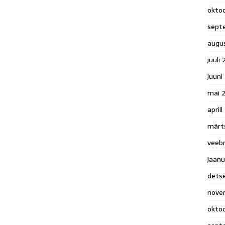
okto
sept
augu
juuli
juuni
mai 
april
märt
veeb
jaanu
dets
nove
okto