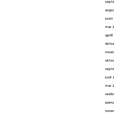
sept
augu
juuni
mai 
april
dets
nove
okto
sept
juuli
mai 
veeb
jaanu
nove