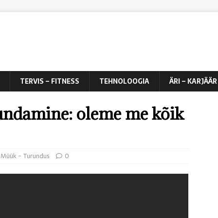
TERVIS – FITNESS
TEHNOLOOGIA
ÄRI – KARJÄÄR
undamine: oleme me kõik
,
Müük - Turundus
0