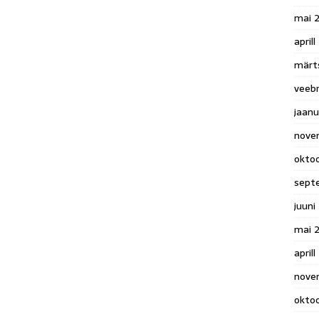
mai 
april
märt
veeb
jaan
nove
okto
sept
juuni
mai 
aprill
nove
okto